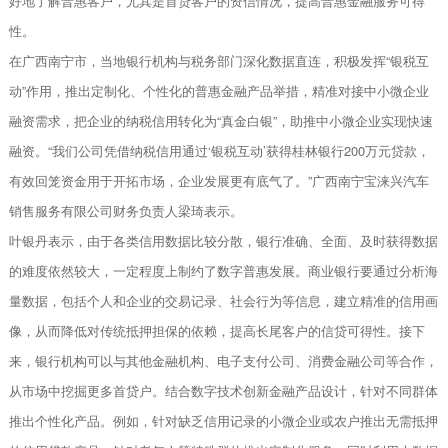
好地了解普惠客户，尤其是首贷客户的资信情况，提高普惠金融服务可得
性。
在广西南宁市，当地银行机构与税务部门深化数据直连，积极发挥“银税互
动”作用，推出定制化、个性化的普惠金融产品举措，精准对接中小微企业
融资需求，把企业的纳税信用转化为“真金白银”，助推中小微企业实现快速
融资。“我们公司凭借纳税信用通过‘银税互动’获得桂林银行200万元贷款，
有效回笼资金用于开拓市场，企业发展更有底气了。”广西南宁宝涞兴汽车
销售服务有限公司财务负责人梁琦表示。
叶银丹表示，由于各类信用数据比较分散，银行准确、全面、及时获得数据
的难度依然较大，一定程度上制约了数字普惠发展。商业银行要通过分析海
量数据，包括个人和企业的交易记录、社会行为等信息，建立精准的信用画
像，从而降低对传统抵押担保的依赖，提高长尾客户的信贷可得性。接下
来，银行机构可以与其他金融机构、电子支付公司、消费金融公司等合作，
从市场中挖掘更多首贷户。结合数字技术创新金融产品设计，针对不同群体
推出个性化产品。例如，针对缺乏信用记录的小微企业或农户推出无需抵押