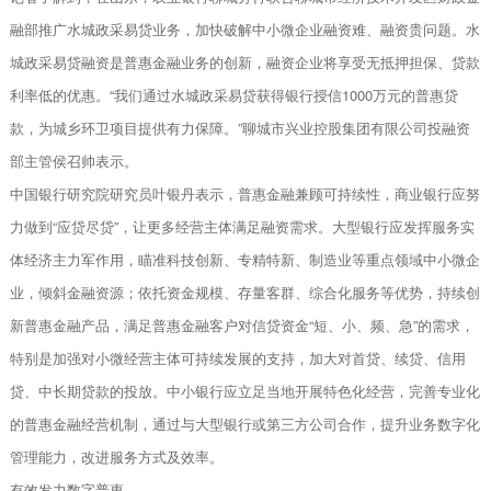
融部推广水城政采易贷业务，加快破解中小微企业融资难、融资贵问题。水
城政采易贷融资是普惠金融业务的创新，融资企业将享受无抵押担保、贷款
利率低的优惠。“我们通过水城政采易贷获得银行授信1000万元的普惠贷
款，为城乡环卫项目提供有力保障。”聊城市兴业控股集团有限公司投融资
部主管侯召帅表示。
中国银行研究院研究员叶银丹表示，普惠金融兼顾可持续性，商业银行应努
力做到“应贷尽贷”，让更多经营主体满足融资需求。大型银行应发挥服务实
体经济主力军作用，瞄准科技创新、专精特新、制造业等重点领域中小微企
业，倾斜金融资源；依托资金规模、存量客群、综合化服务等优势，持续创
新普惠金融产品，满足普惠金融客户对信贷资金“短、小、频、急”的需求，
特别是加强对小微经营主体可持续发展的支持，加大对首贷、续贷、信用
贷、中长期贷款的投放。中小银行应立足当地开展特色化经营，完善专业化
的普惠金融经营机制，通过与大型银行或第三方公司合作，提升业务数字化
管理能力，改进服务方式及效率。
有效发力数字普惠