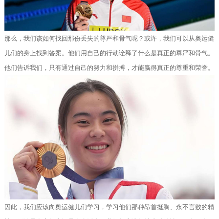
那么，我们该如何找回那份丢失的尊严和骨气呢？或许，我们可以从奥运健
儿们的身上找到答案。他们用自己的行动诠释了什么是真正的尊严和骨气。
他们告诉我们，只有通过自己的努力和拼搏，才能赢得真正的尊重和荣誉。
因此，我们应该向奥运健儿们学习，学习他们那种昂首挺胸、永不言败的精