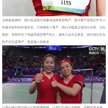
当面临选择时，我们应该毫不犹豫地选择保持尊严。因为尊严是我们作为人
的基本权利和价值所在。只有拥有了尊严，我们才能真正地活出自我、活出
精彩。而那些为了利益而放弃尊严的人，最终只会失去更多。因为他们失去
的不仅仅是尊严，更是做人的根本。
让我们铭记奥运健儿们的拼搏精神，让我们以他们为榜样，不断追求卓越、