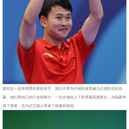
面对这一连串熠熠生辉的名字，我们不禁为中国的体育健儿们感到无比自
豪。他们用自己的汗水和努力，一次次地站上了世界最高领奖台，为国家争
得了荣誉，也为亿万国人带来了骄傲和喜悦。