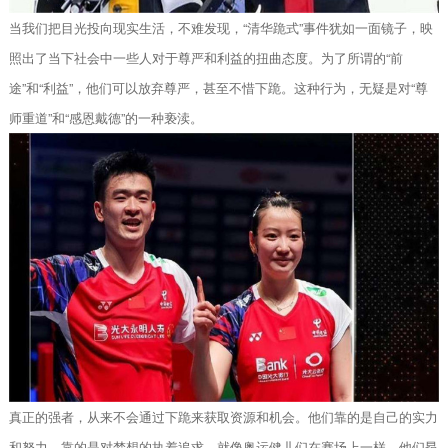
当我们把目光投向现实生活，不难发现，“清华跪式”事件犹如一面镜子，映
照出了当下社会中一些人对于尊严和利益的扭曲态度。为了所谓的“前
途”和“利益”，他们可以放弃尊严，甚至不惜下跪。这种行为，无疑是对“尊
师重道”和“感恩戴德”的一种亵渎。
真正的强者，从来不会通过下跪来获取资源和机会。他们靠的是自己的实力
和努力，靠的是对梦想的执着追求。就像奥运健儿们在赛场上一样，他们昂