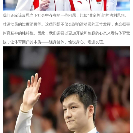
我们还应该反思当下社会中存在的一些问题，比如“唯金牌论”的功利思想、
对运动员的过度消费等。这些问题不仅会影响运动员的正常发挥，也会损害
体育精神的纯粹性。因此，我们需要以更加开放和包容的心态来看待体育竞
技，让体育回归其本质——强身健体、愉悦身心、增进友谊。