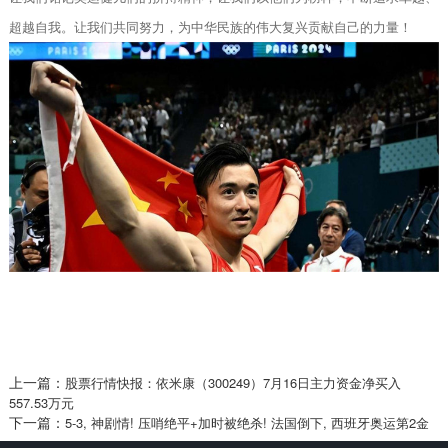
超越自我。让我们共同努力，为中华民族的伟大复兴贡献自己的力量！
上一篇：
股票行情快报：依米康（300249）7月16日主力资金净买入
557.53万元
下一篇：
5-3, 神剧情! 压哨绝平+加时被绝杀! 法国倒下, 西班牙奥运第2金