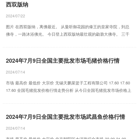
义。 神秘的热带雨林，错落有致的傣族建筑群，阿娜多姿的傣族姑娘，
西双版纳
花香浓郁的普洱茶无一不吸引着我。 首逛曼听御花园。 金碧辉煌的傣
王室宫殿，各种闻所未闻的奇花异卉，高大的热带植物 浓荫蔽日。浓郁
2024/07/22
的东南亚风情与热带雨林风貌让人连连忘返。 雨是版...
图片 在西双版纳，离佛最近。 从曼听御花园的傣王的皇家寺院，到总
佛寺，一路沐浴佛光。 今日登上西双版纳最壮观的勐泐大佛寺。 三千
级台阶一步一虔诚。 大佛渐露真容。 至山顶见耸入云霄的金身大佛已
经不能只用震撼形容。 49米金身，佛光普照，雄伟壮观。 景飘大殿35
米高，通体亦是金光灿烂，气势磅礴。 东南亚第一大佛寺名不虚传。
2024年7月9日全国主要批发市场毛猪价格行情
愿所求皆如愿。 如来未曾来，更未曾去。 众生皆有佛性。错过的事
情，回头看看，一切皆能从头开始。 得意时要看淡，失意时要看开。人
2024/07/14
生有许多东西是可以放下的。只有放得下，才能拿得起...
市场 最高价 最低价 大宗价 无锡天鹏菜篮子工程有限公司 17.60 17.60
17.60 全国毛猪批发价格行情走势分析 从今日全国毛猪批发市场价格上
来看，当日最高报价17.60元/公斤，最低报价17.60元/公斤，相差0.00
元/公斤。 数据来源：农业农村部信息中心...
2024年7月9日全国主要批发市场武昌鱼价格行情
2024/07/14
市场 最高价 最低价 大宗价 北京朝阳区大洋路综合市场 22.00 21.00