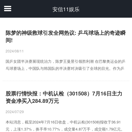
安信11娱乐
陈梦的神级救球引发全网热议: 乒乓球场上的奇迹瞬
间!
2024/08/11
国乒女团半决赛展现统治力，陈梦王曼昱引领胜利潮 在巴黎奥运会的乒
乓球赛场上，中国队与韩国队的半决赛对决吸引了全球的目光。作为乒
乓球领域的佼佼者，中国队的每一次亮相都牵动着无数球迷的心弦。在
这场备受瞩目的半决赛中，中国队凭借出色的发挥和默契的团队配合，
成功击败了韩国队，晋级决赛。 首盘双打比赛，中国队的陈梦和王曼昱
股票行情快报：中机认检（301508）7月16日主力
搭档出战，对阵韩国队的田志希和申裕斌。这场比赛从一开始就充满了
资金净买入284.89万元
火药味，双方选手都全力以赴，争夺每一分球权。陈梦和王曼昱凭借着
精准的发球、灵活的接球和默契的配合，迅速占据了场上的主动。她...
2024/07/29
本站消息，截至2024年7月16日收盘，中机认检(301508)报收于36.91
元，上涨1.37%，换手率10.77%，成交量4.87万手，成交额1.79亿元。