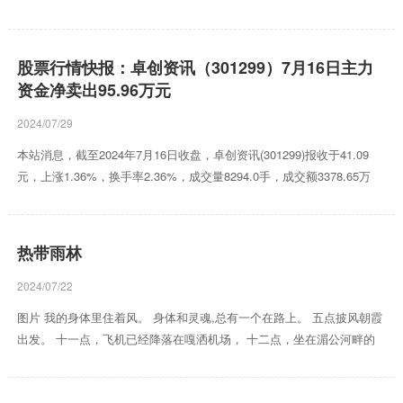
7月16日的资金流向数据方面，主力资金净流入284.89万元，占总成交
额1.59%，游资资金净流入1201.62万元，占总成交额6.7%，散户资金
净流出1486.51万元，占总成交额8.29%。 近5日资金流向一览见下表：
股票行情快报：卓创资讯（301299）7月16日主力
该股主要指标及行业内排名如下： 中机认检2024年一季报显示，公司主
资金净卖出95.96万元
营收入1.69亿元，同比上升13.44%；归...
2024/07/29
本站消息，截至2024年7月16日收盘，卓创资讯(301299)报收于41.09
元，上涨1.36%，换手率2.36%，成交量8294.0手，成交额3378.65万
元。 7月16日的资金流向数据方面，主力资金净流出95.96万元，占总成
交额2.84%，游资资金净流入55.36万元，占总成交额1.64%，散户资金
净流入40.59万元，占总成交额1.2%。 近5日资金流向一览见下表： 该
热带雨林
股主要指标及行业内排名如下： 卓创资讯2024年一季报显示，公司主营
收入7549.25万元，同比上升3.33%；归...
2024/07/22
图片 我的身体里住着风。 身体和灵魂,总有一个在路上。 五点披风朝霞
出发。 十一点，飞机已经降落在嘎洒机场， 十二点，坐在湄公河畔的
菌公主家品尝美味的野生菌蒸汽火锅。 是的，我在心心念念的西双版
纳。 正式开启彩云之南圆梦之旅。 是谁说的，出发永远比向往更有意